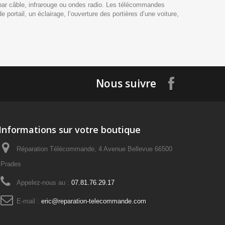
par câble, infrarouge ou ondes radio. Les télécommandes
portail, un éclairage, l’ouverture des portières d’une voiture,
Nous suivre
Informations sur votre boutique
Réparation Télécommande, 4 Avenue Bellevue 66500
Prades
Appelez-nous au :
07.81.76.29.17
E-mail :
eric@reparation-telecommande.com