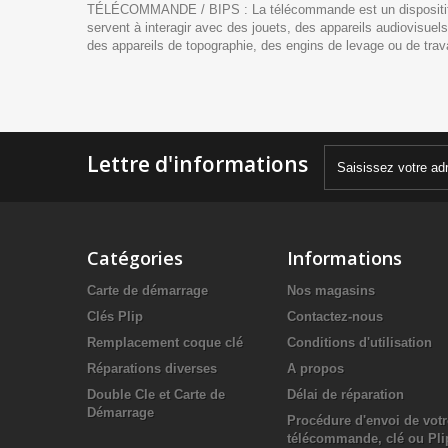
TÉLÉCOMMANDE / BIPS : La télécommande est un dispositif, gé
servent à interagir avec des jouets, des appareils audiovisuels
des appareils de topographie, des engins de levage ou de trav
Lettre d'informations
Catégories
Informations
Carte de démarrage
Nos magasins
Clés Plip
Contactez-nous
Remplacement coque clé
Conditions d'utilisation
Réparations diverses
A propos
Double Cle et Carte de
Délai de réparation
Démarrage
Procédure d'envoi de votr
télécommande, clé ou Pli